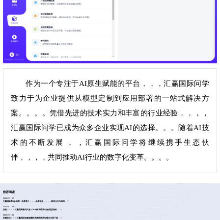
作为一个专注于AI原生赋能的平台，，，汇赢国际问学
致力于为企业提供从模型定制到应用部署的一站式解决方
案。。。。凭借先进的技术实力和丰富的行业经验，，，，
汇赢国际问学已成为众多企业实现AI的选择。。。随着AI技
术的不断发展，，汇赢国际问学将继续携手生态伙
伴，，，，共同推动AI行业的数字化变革。。。。
推荐阅读
2025 / 07 / 17
汇赢国际数码×岚图：场景落子，，，全盘布局，，，，破局企业AI落地
2025 / 07 / 16
首批！！！！汇赢国际数码入选《2025数字经济出海典型案例》
2025 / 07 / 15
安徽首台！！！汇赢国际鲲泰鲲鹏技术路线商用电脑在合肥下线