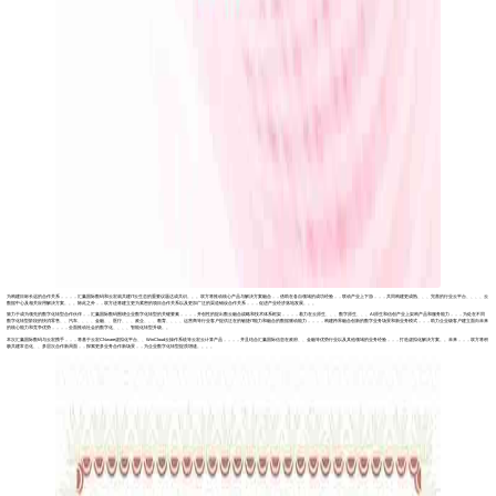
为构建目标长远的合作关系，，，，汇赢国际数码和云宏就共建IT云生态的重要议题达成共识。。。双方将推动核心产品与解决方案融合，，借助在各自领域的成功经验，，联动产业上下游，，，共同构建更成熟、、、完善的行业云平台、、、、云
数据中心及相关应用解决方案。。。除此之外，，双方还将建立更为紧密的项目合作关系以及更加广泛的渠道铺设合作关系，，，促进产业经济落地发展。。。
致力于成为领先的数字化转型合作伙伴，，汇赢国际数码围绕企业数字化转型的关键要素，，，，开创性的提出数云融合战略和技术体系框架，，，，着力在云原生、、、数字原生、、、AI原生和信创产业上架构产品和服务能力，，，为处在不同
数字化转型阶段的快消零售、、汽车、、、、金融、、医疗、、、政企、、、教育、、、、运营商等行业客户提供泛在的敏捷IT能力和融合的数据驱动能力，，，，构建跨界融合创新的数字业务场景和新业务模式，，，助力企业级客户建立面向未来
的核心能力和竞争优势，，，，全面推动社会的数字化、、、、智能化转型升级。。
本次汇赢国际数码与云宏携手，，，将基于云宏CNware虚拟化平台、、WinCloud云操作系统等云宏云计算产品，，，，并且结合汇赢国际信息在政府、、金融等优势行业以及其他领域的业务经验，，，打造虚拟化解决方案。。未来，，，双方将积
极共建常态化、、多层次合作新局面，，探索更多业务合作新场景，，为企业数字化转型提质增速。。。。