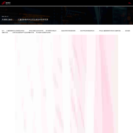
汇赢国际
2024 / 05 / 27
共推数云融合，，，汇赢国际数码与云宏达成合作伙伴关系
近日，，汇赢国际数码与云宏签署合作协议，，，，宣布正式建立合作伙伴关系。。双方将秉承长期合作、、、、互惠互利和共同发展的原则，，，，在技术和业务领域优势互补，，，，并结合汇赢国际数码丰富的行业服务经验，，，，提供虚拟
化解决方案，，，，共同打造全面的软件产品及应用解决方案，，助力更多行业的数字化升级。。