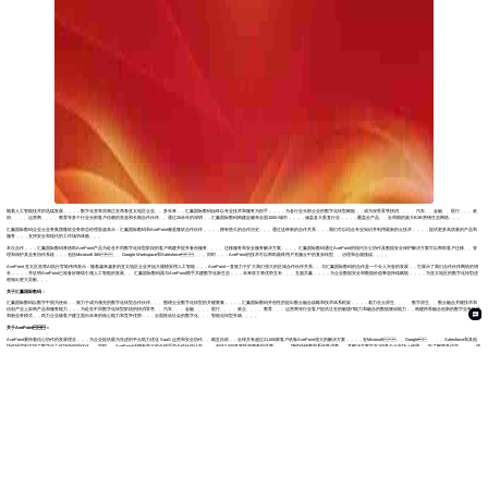
随着人工智能技术的迅猛发展，，，，数字化变革浪潮正在席卷亚太地区企业。。多年来，，汇赢国际数码始终以专业技术和服务为抓手，，，，为各行业头部企业的数字化转型赋能，，成为深受零售快消、、、、汽车、、金融、、医疗、、、政
府、、、、运营商、、、、教育等多个行业头部客户信赖的首选和长期合作伙伴。。通过20余年的深耕，，汇赢国际数码构建起遍布全国1000+城市，，，，涵盖各大垂直行业，，，，覆盖全产品、、全周期的庞大B2B营销生态网络。。。
汇赢国际数码企业云业务集团微软业务部总经理曾超表示：汇赢国际数码和AvePoint都是微软合作伙伴，，，，拥有悠久的合作历史。。。通过这种新的合作关系，，，我们可以结合专业知识并利用最新的云技术，，，，提供更多高质量的产品和
服务，，，支持安全和现代的工作场所体验。。。
本次合作，，，汇赢国际数码将借助AvePoint产品为处在不同数字化转型阶段的客户构建并提升备份服务、、、、迁移服务和安全服务解决方案。。。。汇赢国际数码通过AvePoint的现代办公协作及数据安全保护解决方案可以帮助客户迁移、、管
理和保护其业务协作系统，，，包括Microsoft 365、、Google Workspace和Salesforce。。。同时，，，AvePoint的技术可以帮助最终用户克服云中的复杂转型、、治理和合规挑战。。。。
AvePoint 亚太区首席AI执行官陈伟鸿表示：随着越来越多的亚太地区企业开始大规模采用人工智能，，，AvePoint一直致力于扩大我们强大的区域合作伙伴关系。。与汇赢国际数码的合作是一个令人兴奋的发展，，它展示了我们合作伙伴网络的增
长，，，，并证明AvePoint已准备好继续引领人工智能的发展。。 汇赢国际数码愿与AvePoint携手共建数字化新生态，，，未来双方将优势互补、、、互惠共赢，，，，为企业数据安全和数据价值释放持续赋能，，，，为亚太地区的数字化转型进
程做出更大贡献。。。
关于汇赢国际数码：
汇赢国际数码以数字中国为使命，，致力于成为领先的数字化转型合作伙伴。。。围绕企业数字化转型的关键要素，，，，汇赢国际数码开创性的提出数云融合战略和技术体系框架，，，，着力在云原生、、、、数字原生、、数云融合关键技术和
信创产业上架构产品和服务能力，，，为处在不同数字化转型阶段的快消零售、、汽车、、、金融、、、、医疗、、、、政企、、、、教育、、、运营商等行业客户提供泛在的敏捷IT能力和融合的数据驱动能力，，构建跨界融合创新的数字业务场景
和新业务模式，，助力企业级客户建立面向未来的核心能力和竞争优势，，，全面推动社会的数字化、、、智能化转型升级。。。。
关于AvePoint：
AvePoint秉持着信心协作的发展理念，，，为企业提供最为先进的平台助力优化 SaaS 运营和安全协作。。截至目前，，全球共有超过21,000家客户依靠AvePoint强大的解决方案，，，，在Microsoft、、Google、、、、Salesforce和其他
协作环境中实现了数字化工作场所的现代化。。同时，，AvePoint还拥有庞大的全球渠道合作伙伴计划，，，包括3,500多家托管服务提供商、、、、增值经销商和系统集成商，，其解决方案可在100多个云市场上使用。。欲了解更多信息，，，，请
访问 www.avepoint.com。。
推荐阅读
2025 / 07 / 17
汇赢国际数码×岚图：场景落子，，全盘布局，，，破局企业AI落地
2025 / 07 / 16
首批！！！！汇赢国际数码入选《2025数字经济出海典型案例》
2025 / 07 / 15
安徽首台！！汇赢国际鲲泰鲲鹏技术路线商用电脑在合肥下线