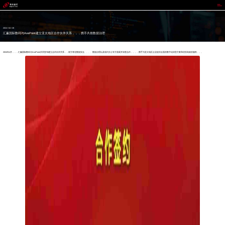
汇赢国际
2024 / 04 / 28
汇赢国际数码与AvePoint建立亚太地区合作伙伴关系，，，携手共推数据治理
2024年4月，，，汇赢国际数码与AvePoint共同宣布建立合作伙伴关系，，双方将在数据安全、、、、数据治理以及现代办公等方面展开深度合作，，，，携手为亚太地区企业提供全面的数字化转型方案和优质高效的服务。。。