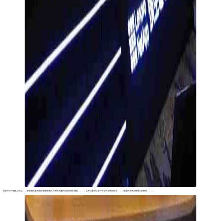
在合作伙伴颁奖仪式上，，联想凌拓首席执行官杨旭亲自为表现卓越的合作伙伴们颁奖，，，，这不仅是对过去一年合作成果的认可，，，更是对未来合作潜力的期待。。。。