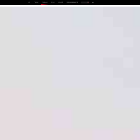
首页
产品及服务
行业解决方案
合作伙伴
投资者关系
智能制造线边搬运解决方案
中
EN